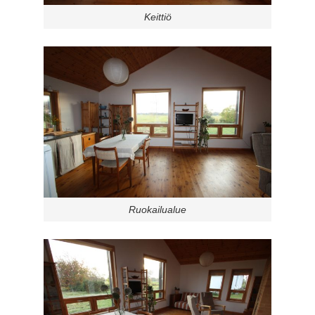
Keittiö
Ruokailualue