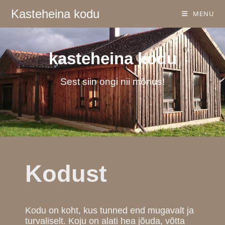
Kasteheina kodu
MENU
kasteheina kodu
Sest siin ongi nii mõnus!
Kodust
Kodu on koht, kus tunned end mugavalt ja
turvaliselt. Koju on alati hea jõuda, võtta