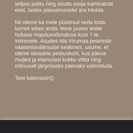
seljast palitu ning istuda sooja kaminatule
eest, lastes päevamuredel ära triivida.
Nii oleme ka meie püüdnud seda kodu
tunnet edasi anda. Meie juures leiate
hubase majutusvõimaluse kuni 7-le
inimesele. Asudes Ida-Virumaa peamiste
vaatamisväärsuste keskmes, usume, et
oleme ideaalne peatuskoht, kus päeva
muljed ja elamused kokku võtta ning
mõnusalt järgmiseks päevaks valmistuda.
Tere tulemasti!Q